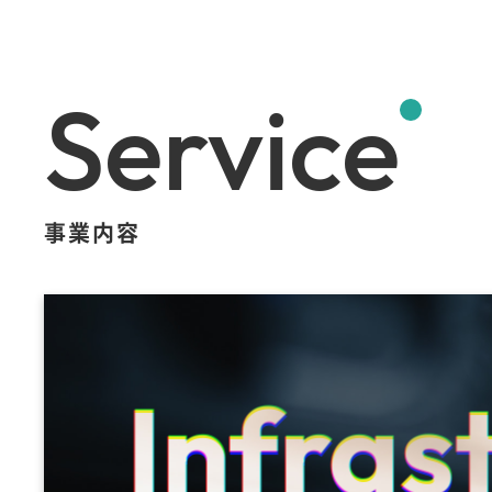
Service
事業内容
Infras
Infras
Infras