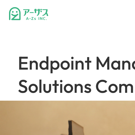
E
n
d
p
o
i
n
t
M
a
n
S
o
l
u
t
i
o
n
s
C
o
m