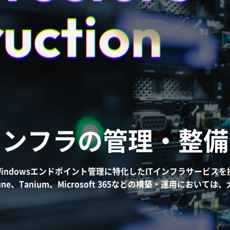
uction
uction
uction
インフラの管理・整備
indowsエンドポイント管理に特化したITインフラサービス
tune、Tanium、Microsoft 365などの構築・運用に