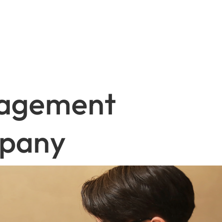
a
g
e
m
e
n
t
p
a
n
y