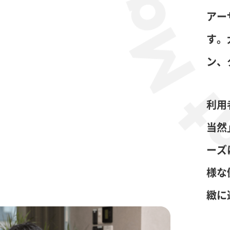
アー
す。
ン、
利用
当然
ーズ
様な
緻に