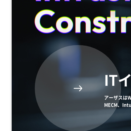
Constr
Constr
Constr
IT
アーザスはW
MECM、In