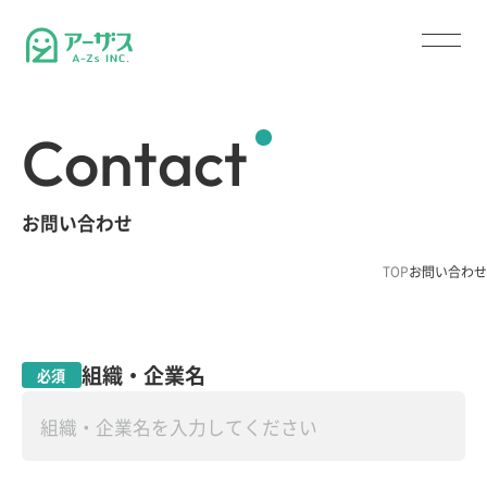
C
o
n
t
a
c
t
お
問
い
合
わ
せ
TOP
お問い合わせ
組織・企業名
必須