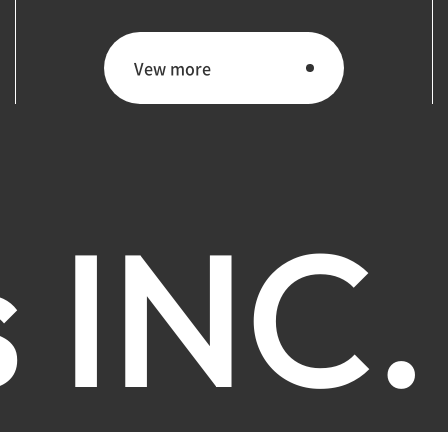
Vew more
Vew more
s
I
N
C
.