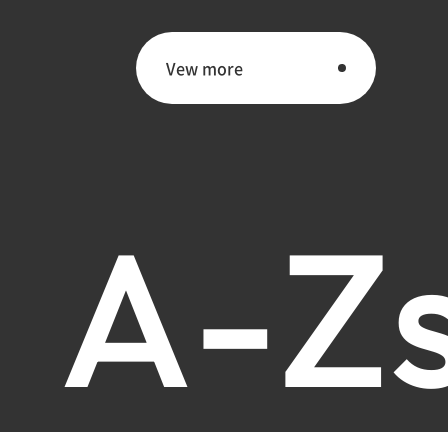
Vew more
Vew more
A
-
Z